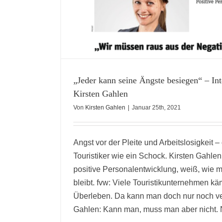
STE
 COACH
adership
„Jeder kann seine Ängste besiegen“ – In
Kirsten Gahlen
Von
Kirsten Gahlen
|
Januar 25th, 2021
Angst vor der Pleite und Arbeitslosigkeit – di
Touristiker wie ein Schock. Kirsten Gahlen
positive Personalentwicklung, weiß, wie ma
bleibt. fvw: Viele Touristikunternehmen k
Überleben. Da kann man doch nur noch ver
Gahlen: Kann man, muss man aber nicht. Nat