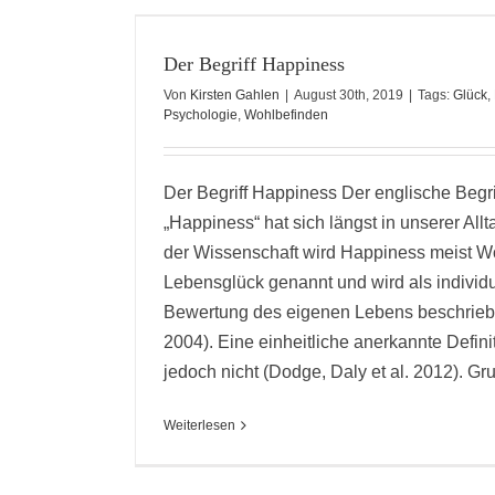
S
rized
Der Begriff Happiness
Von
Kirsten Gahlen
|
August 30th, 2019
|
Tags:
Glück
,
Psychologie
,
Wohlbefinden
Der Begriff Happiness Der englische Begri
„Happiness“ hat sich längst in unserer Allt
der Wissenschaft wird Happiness meist W
Lebensglück genannt und wird als individu
Bewertung des eigenen Lebens beschrieb
2004). Eine einheitliche anerkannte Definit
jedoch nicht (Dodge, Daly et al. 2012). Grun
Weiterlesen