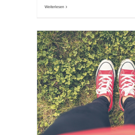
Weiterlesen
ICHT:
NER
AGE