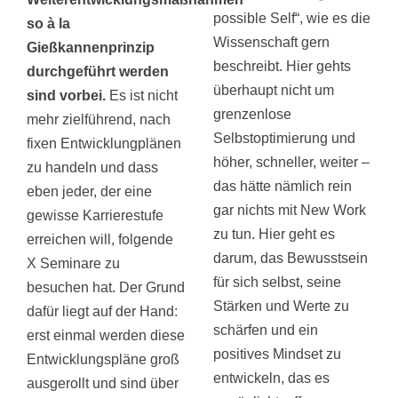
possible Self“, wie es die
so à la
Wissenschaft gern
Gießkannenprinzip
beschreibt. Hier gehts
durchgeführt werden
überhaupt nicht um
sind vorbei.
Es ist nicht
grenzenlose
mehr zielführend, nach
Selbstoptimierung und
fixen Entwicklungplänen
höher, schneller, weiter –
zu handeln und dass
das hätte nämlich rein
eben jeder, der eine
gar nichts mit New Work
gewisse Karrierestufe
zu tun. Hier geht es
erreichen will, folgende
darum, das Bewusstsein
X Seminare zu
für sich selbst, seine
besuchen hat. Der Grund
Stärken und Werte zu
dafür liegt auf der Hand:
schärfen und ein
erst einmal werden diese
positives Mindset zu
Entwicklungspläne groß
entwickeln, das es
ausgerollt und sind über