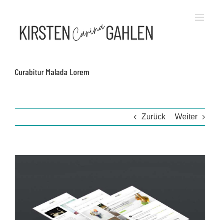
Zum
Inhalt
springen
Curabitur Malada Lorem
Zurück
Weiter
View
Larger
Image